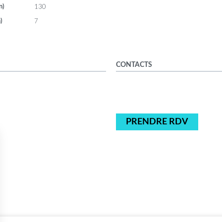
130
n)
7
)
CONTACTS
PRENDRE RDV