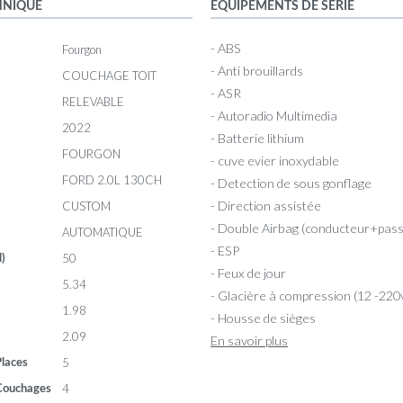
HNIQUE
ÉQUIPEMENTS DE SERIE
- ABS
Fourgon
- Anti brouillards
COUCHAGE TOIT
- ASR
RELEVABLE
- Autoradio Multimedia
2022
- Batterie lithium
FOURGON
- cuve evier inoxydable
FORD 2.0L 130CH
- Detection de sous gonflage
- Direction assistée
CUSTOM
- Double Airbag (conducteur+pas
AUTOMATIQUE
- ESP
50
l)
- Feux de jour
5.34
- Glacière à compression (12 -220
1.98
- Housse de sièges
2.09
En savoir plus
5
laces
4
Couchages