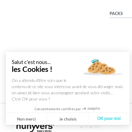
PACKS
Salut c'est nous...
les Cookies !
On a attendu d'être sûrs que le
contenu de ce site vous intéresse avant de vous déranger, mais
on aimerait bien vous accompagner pendant votre visite...
C'est OK pour vous ?
Consentements certifiés par
Non merci
Je choisis
OK pour moi
ACTUALITES
Axeptio consent
Plateforme de Gestion du Consentement : Personnalisez vos Optio