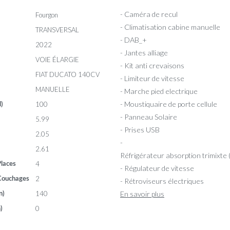
- Caméra de recul
Fourgon
- Climatisation cabine manuelle
TRANSVERSAL
- DAB_+
2022
- Jantes alliage
VOIE ÉLARGIE
- Kit anti crevaisons
FIAT DUCATO 140CV
- Limiteur de vitesse
MANUELLE
- Marche pied electrique
- Moustiquaire de porte cellule
100
l)
- Panneau Solaire
5.99
- Prises USB
2.05
-
2.61
Réfrigérateur absorption trimixte
4
laces
- Régulateur de vitesse
2
Couchages
- Rétroviseurs électriques
140
En savoir plus
n)
0
)