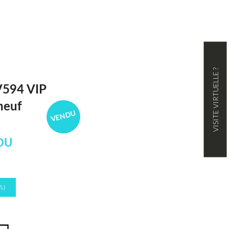
VISITE VIRTUELLE ?
594 VIP
neuf
VENDU
DU
AI