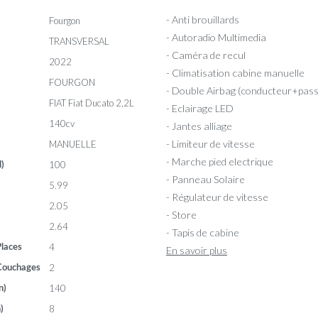
- Anti brouillards
Fourgon
- Autoradio Multimedia
TRANSVERSAL
- Caméra de recul
2022
- Climatisation cabine manuelle
FOURGON
- Double Airbag (conducteur+pas
FIAT Fiat Ducato 2,2L
- Eclairage LED
140cv
- Jantes alliage
- Limiteur de vitesse
MANUELLE
- Marche pied electrique
100
l)
- Panneau Solaire
5.99
- Régulateur de vitesse
2.05
- Store
2.64
- Tapis de cabine
4
laces
En savoir plus
2
Couchages
140
n)
8
)