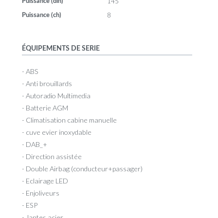
145
Puissance (din)
8
Puissance (ch)
ÉQUIPEMENTS DE SERIE
- ABS
- Anti brouillards
- Autoradio Multimedia
- Batterie AGM
- Climatisation cabine manuelle
- cuve evier inoxydable
- DAB_+
- Direction assistée
- Double Airbag (conducteur+passager)
- Eclairage LED
- Enjoliveurs
- ESP
- Jantes acier