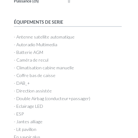
8
Puissance (ch)
ÉQUIPEMENTS DE SERIE
- Antenne satellite automatique
- Autoradio Multimedia
- Batterie AGM
- Caméra de recul
- Climatisation cabine manuelle
- Coffre bas de caisse
- DAB_+
- Direction assistée
- Double Airbag (conducteur+passager)
- Eclairage LED
- ESP
- Jantes alliage
- Lit pavillon
En savoir plus