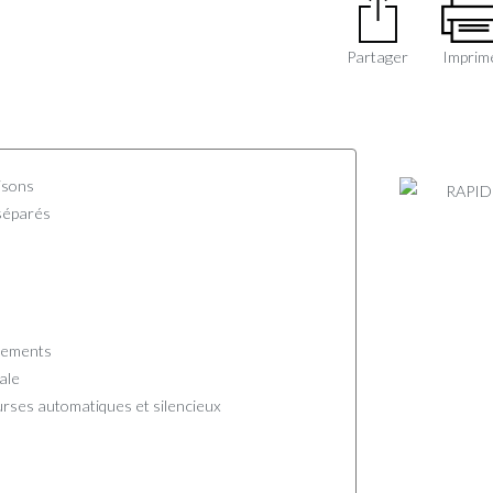
Partager
Imprim
isons
séparés
gements
male
courses automatiques et silencieux