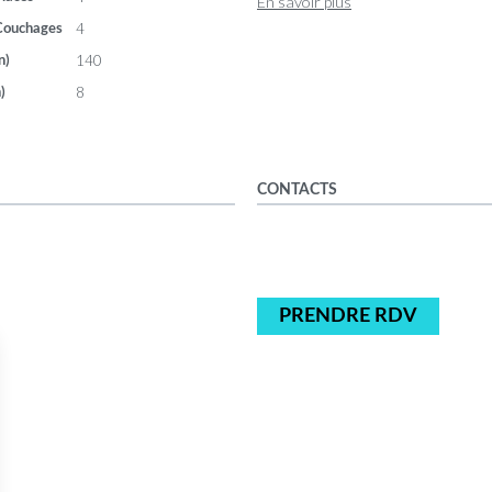
En savoir plus
4
Couchages
140
n)
8
)
CONTACTS
PRENDRE RDV