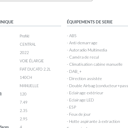
HNIQUE
ÉQUIPEMENTS DE SERIE
- ABS
Profilé
- Anti-demarrage
CENTRAL
- Autoradio Multimedia
2022
- Caméra de recul
VOIE ÉLARGIE
- Climatisation cabine manuelle
FIAT DUCATO 2.2L
- DAB_+
140CH
- Direction assistée
- Double Airbag (conducteur+pas
MANUELLE
- Eclairage extérieur
120
l)
- Eclairage LED
7.49
- ESP
2.35
- Feux de jour
2.95
- Hotte aspirante à extraction
4
laces