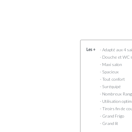
- Adapté aux 4 sa
Les +
- Douche et WC 
- Maxi salon
- Spacieux
- Tout confort
- Suréquipé
- Nombreux Ran
- Utilisation opti
- Tiroirs fin de 
- Grand Frigo
- Grand lit