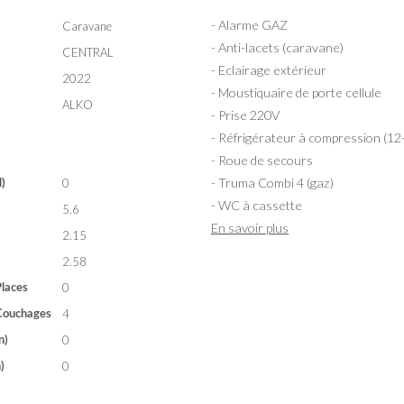
- Alarme GAZ
Caravane
- Anti-lacets (caravane)
CENTRAL
- Eclairage extérieur
2022
- Moustiquaire de porte cellule
ALKO
- Prise 220V
- Réfrigérateur à compression (12
- Roue de secours
- Truma Combi 4 (gaz)
0
l)
- WC à cassette
5.6
En savoir plus
2.15
2.58
0
laces
4
Couchages
0
n)
0
)