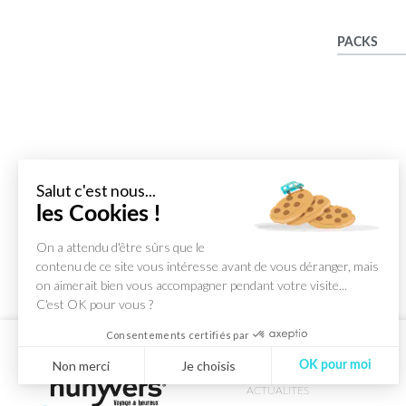
PACKS
Salut c'est nous...
les Cookies !
On a attendu d'être sûrs que le
contenu de ce site vous intéresse avant de vous déranger, mais
on aimerait bien vous accompagner pendant votre visite...
C'est OK pour vous ?
Consentements certifiés par
Non merci
Je choisis
OK pour moi
ACTUALITES
Axeptio consent
Plateforme de Gestion du Consentement : Personnalisez vos Optio