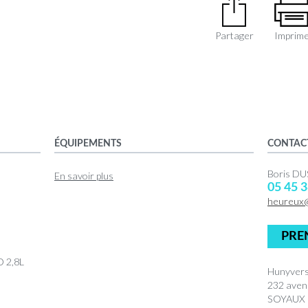
Partager
Imprim
ÉQUIPEMENTS
CONTAC
Boris D
En savoir plus
05 45 3
heureux
PRE
 2,8L
Hunyvers
232 aven
SOYAUX