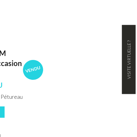
VISITE VIRTUELLE ?
LM
ccasion
VENDU
U
 Pétureau