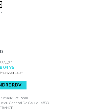
er
TS
USSAUZE
8 04 96
@hunyvers.com
NDRE RDV
 Soyaux Pétureau
ue du Général De Gaulle 16800
 FRANCE