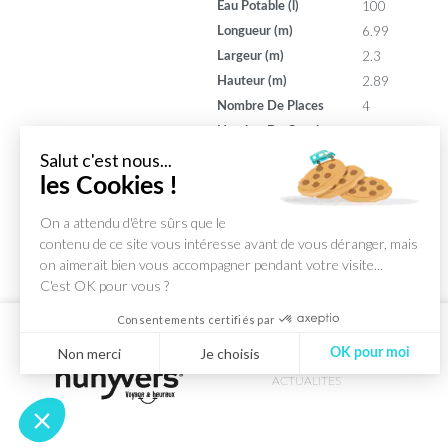
100
Eau Potable (l)
6.99
Longueur (m)
2.3
Largeur (m)
2.89
Hauteur (m)
4
Nombre De Places
3
Nombre De Couchages
130
Puissance (din)
Salut c'est nous...
9
les Cookies !
Puissance (ch)
On a attendu d'être sûrs que le
contenu de ce site vous intéresse avant de vous déranger, mais
on aimerait bien vous accompagner pendant votre visite...
C'est OK pour vous ?
Consentements certifiés par
Non merci
Je choisis
OK pour moi
ACTUALITES
Axeptio consent
Plateforme de Gestion du Consentement : Personnalisez vos Optio
Notre plateforme vous permet d'adapter et de gérer vos paramètres 