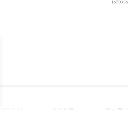
16800 So
ÉVENEMENTS
NOS CONSEILS
VOS VOYAGES
ns
de confidentialité, en garantissant la conformité avec les réglementat