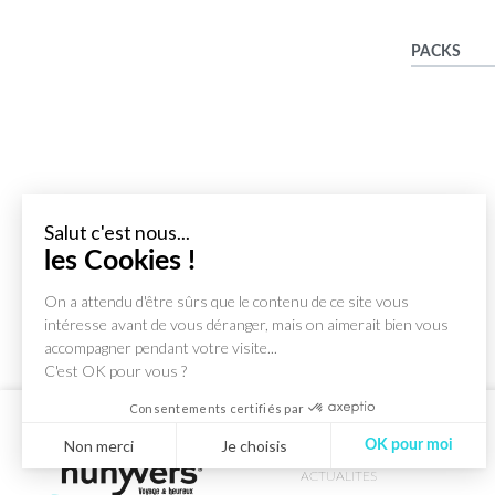
PACKS
Salut c'est nous...
les Cookies !
On a attendu d'être sûrs que le contenu de ce site vous
intéresse avant de vous déranger, mais on aimerait bien vous
accompagner pendant votre visite...
C'est OK pour vous ?
Consentements certifiés par
Non merci
Je choisis
OK pour moi
ACTUALITES
Axeptio consent
Plateforme de Gestion du Consentement : Personnalisez vos Optio