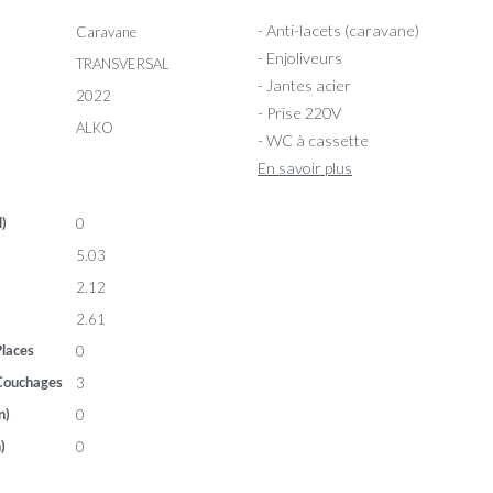
- Anti-lacets (caravane)
Caravane
- Enjoliveurs
TRANSVERSAL
- Jantes acier
2022
- Prise 220V
ALKO
- WC à cassette
En savoir plus
0
l)
5.03
2.12
2.61
0
laces
3
Couchages
0
n)
0
)