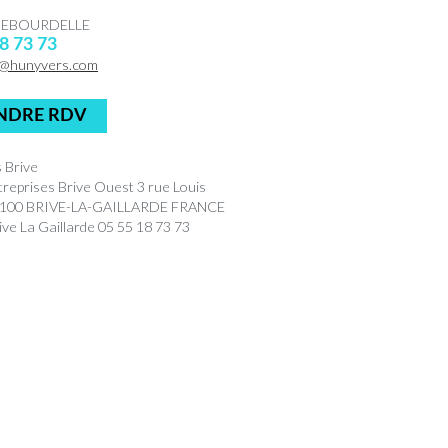
 DEBOURDELLE
8 73 73
@hunyvers.com
NDRE RDV
 Brive
treprises Brive Ouest 3 rue Louis
9100 BRIVE-LA-GAILLARDE FRANCE
ve La Gaillarde 05 55 18 73 73