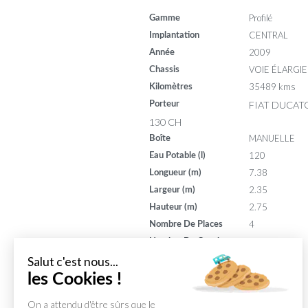
Profilé
Gamme
CENTRAL
Implantation
2009
Année
VOIE ÉLARGIE
Chassis
35489 kms
Kilomètres
FIAT DUCATO
Porteur
130 CH
MANUELLE
Boîte
120
Eau Potable (l)
7.38
Longueur (m)
2.35
Largeur (m)
2.75
Hauteur (m)
4
Nombre De Places
3
Nombre De Couchages
130
Puissance (din)
Salut c'est nous...
8
les Cookies !
Puissance (ch)
On a attendu d'être sûrs que le