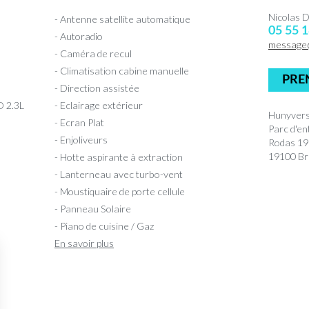
Nicolas
- Antenne satellite automatique
05 55 1
- Autoradio
message
- Caméra de recul
- Climatisation cabine manuelle
PRE
- Direction assistée
 2.3L
- Eclairage extérieur
Hunyvers
- Ecran Plat
Parc d'en
- Enjoliveurs
Rodas 1
19100 Bri
- Hotte aspirante à extraction
- Lanterneau avec turbo-vent
- Moustiquaire de porte cellule
- Panneau Solaire
- Piano de cuisine / Gaz
En savoir plus