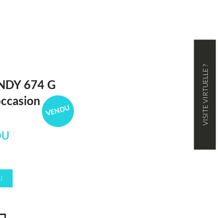
VISITE VIRTUELLE ?
NDY 674 G
ccasion
VENDU
DU
I