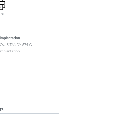
mer
Implantation
TS