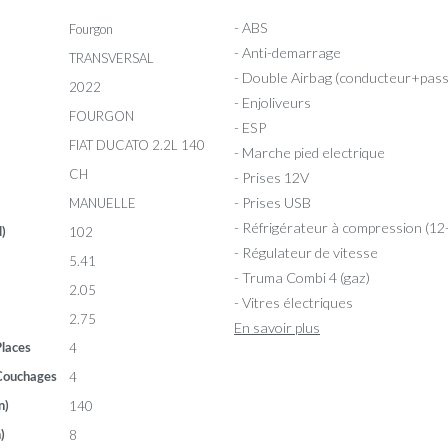
- ABS
Fourgon
- Anti-demarrage
TRANSVERSAL
- Double Airbag (conducteur+pas
2022
- Enjoliveurs
FOURGON
- ESP
FIAT DUCATO 2.2L 140
- Marche pied electrique
CH
- Prises 12V
- Prises USB
MANUELLE
- Réfrigérateur à compression (12
102
l)
- Régulateur de vitesse
5.41
- Truma Combi 4 (gaz)
2.05
- Vitres électriques
2.75
En savoir plus
4
laces
4
Couchages
140
n)
8
)