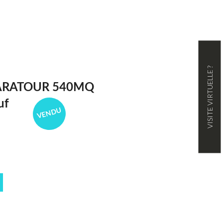
VISITE VIRTUELLE ?
ARATOUR 540MQ
uf
VENDU