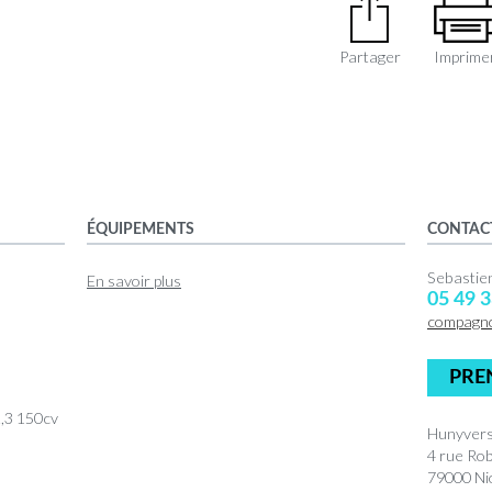
Partager
Imprime
ÉQUIPEMENTS
CONTAC
Sebasti
En savoir plus
05 49 3
compagn
PRE
2,3 150cv
Hunyvers
4 rue Ro
79000 Nio