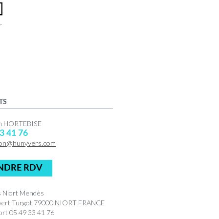
r
TS
en HORTEBISE
3 41 76
on@hunyvers.com
NDRE RDV
 Niort Mendès
bert Turgot 79000 NIORT FRANCE
rt 05 49 33 41 76