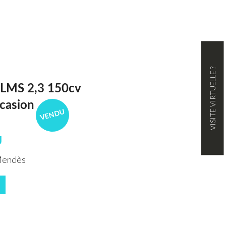
VISITE VIRTUELLE ?
LMS 2,3 150cv
casion
VENDU
U
Mendès