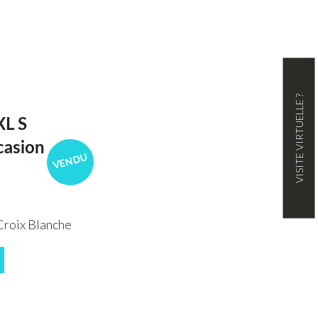
VISITE VIRTUELLE ?
L S
casion
VENDU
roix Blanche