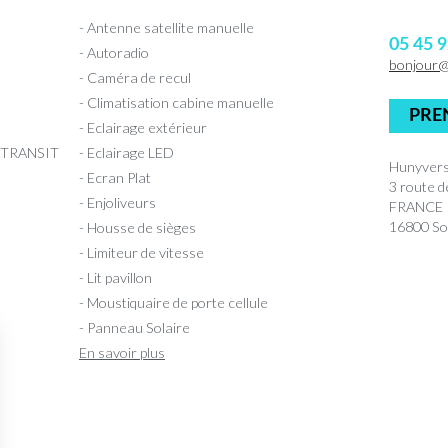
- Antenne satellite manuelle
05 45 9
- Autoradio
bonjour
- Caméra de recul
- Climatisation cabine manuelle
PRE
- Eclairage extérieur
TRANSIT
- Eclairage LED
Hunyvers
- Ecran Plat
3 route 
- Enjoliveurs
FRANCE
16800 So
- Housse de sièges
- Limiteur de vitesse
- Lit pavillon
- Moustiquaire de porte cellule
- Panneau Solaire
En savoir plus