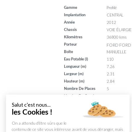
Profilé
Gamme
CENTRAL
Implantation
2012
Année
VOIE ÉLARGIE
Chassis
36800 kms
Kilomètres
FORD FORD 
Porteur
MANUELLE
Boîte
110
Eau Potable (l)
7.26
Longueur (m)
2.31
Largeur (m)
2.84
Hauteur (m)
5
Nombre De Places
4
Nombre De Couchages
125
Puissance (din)
Salut c'est nous...
7
les Cookies !
Puissance (ch)
On a attendu d'être sûrs que le
contenu de ce site vous intéresse avant de vous déranger, mais