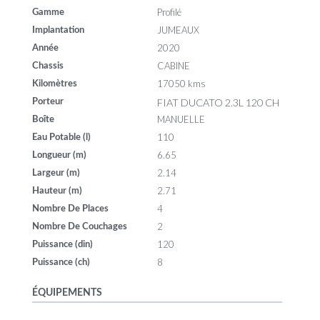
Profilé
Gamme
JUMEAUX
Implantation
2020
Année
CABINE
Chassis
17050 kms
Kilomètres
FIAT DUCATO 2.3L 120 CH
Porteur
MANUELLE
Boîte
110
Eau Potable (l)
6.65
Longueur (m)
2.14
Largeur (m)
2.71
Hauteur (m)
4
Nombre De Places
2
Nombre De Couchages
120
Puissance (din)
8
Puissance (ch)
ÉQUIPEMENTS