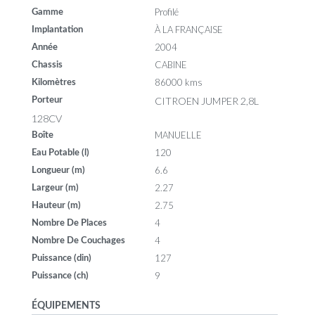
Profilé
Gamme
À LA FRANÇAISE
Implantation
2004
Année
CABINE
Chassis
86000 kms
Kilomètres
CITROEN JUMPER 2,8L
Porteur
128CV
MANUELLE
Boîte
120
Eau Potable (l)
6.6
Longueur (m)
2.27
Largeur (m)
2.75
Hauteur (m)
4
Nombre De Places
4
Nombre De Couchages
127
Puissance (din)
9
Puissance (ch)
ÉQUIPEMENTS