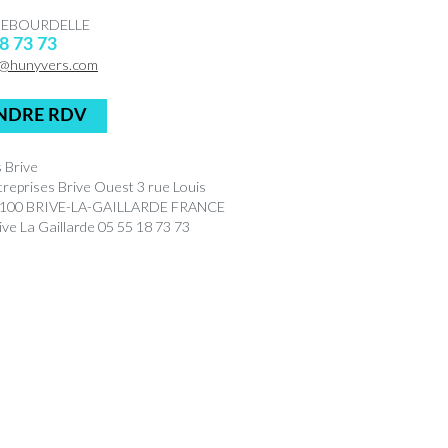
 DEBOURDELLE
8 73 73
@hunyvers.com
NDRE RDV
 Brive
treprises Brive Ouest 3 rue Louis
9100 BRIVE-LA-GAILLARDE FRANCE
ve La Gaillarde 05 55 18 73 73