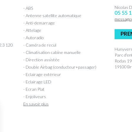
Nicolas
- ABS
05 55 1
- Antenne satellite automatique
message
- Anti-demarrage
- Attelage
PRE
- Autoradio
2.3 120
- Caméra de recul
Hunyvers
- Climatisation cabine manuelle
Parc d'en
- Direction assistée
Rodas 1
19100 Bri
- Double Airbag (conducteur+passager)
- Eclairage extérieur
- Eclairage LED
- Ecran Plat
- Enjoliveurs
En savoir plus