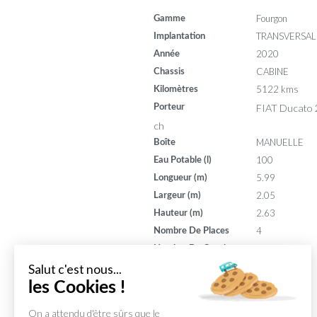
Fourgon
Gamme
TRANSVERSAL
Implantation
2020
Année
CABINE
Chassis
5122 kms
Kilomètres
FIAT Ducato 
Porteur
ch
MANUELLE
Boîte
100
Eau Potable (l)
5.99
Longueur (m)
2.05
Largeur (m)
2.63
Hauteur (m)
4
Nombre De Places
2
Nombre De Couchages
120
Puissance (din)
Salut c'est nous...
7
les Cookies !
Puissance (ch)
On a attendu d'être sûrs que le