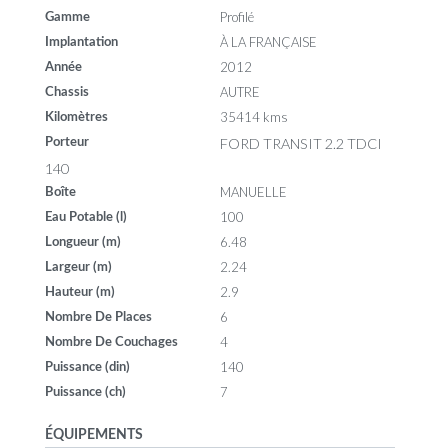
Profilé
Gamme
À LA FRANÇAISE
Implantation
2012
Année
AUTRE
Chassis
35414 kms
Kilomètres
FORD TRANSIT 2.2 TDCI
Porteur
140
MANUELLE
Boîte
100
Eau Potable (l)
6.48
Longueur (m)
2.24
Largeur (m)
2.9
Hauteur (m)
6
Nombre De Places
4
Nombre De Couchages
140
Puissance (din)
7
Puissance (ch)
ÉQUIPEMENTS