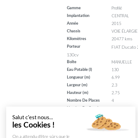
Profilé
Gamme
CENTRAL
Implantation
2015
Année
VOIE ÉLARGIE
Chassis
20477 kms
Kilomètres
FIAT Ducato 
Porteur
130cv
MANUELLE
Boîte
130
Eau Potable (l)
6.99
Longueur (m)
2.3
Largeur (m)
2.75
Hauteur (m)
4
Nombre De Places
3
Nombre De Couchages
130
Puissance (din)
Salut c'est nous...
8
les Cookies !
Puissance (ch)
On a attendu d'être sûrs que le