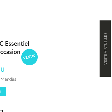
VISITE VIRTUELLE ?
C Essentiel
ccasion
VENDU
DU
t Mendès
I