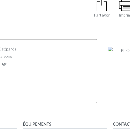
Partager
Impri
C séparés
saisons
rage
ÉQUIPEMENTS
CONTAC