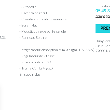
Sebasti
- Autoradio
05 49 3
- Caméra de recul
compagn
- Climatisation cabine manuelle
- Ecran Plat
PRE
- Moustiquaire de porte cellule
2,3L
- Panneau Solaire
Hunyvers
-
4 rue Ro
Réfrigérateur absorption trimixte (gaz 12V 220V)
79000 Nio
- Régulateur de vitesse
- Réservoir diesel 90 L
- Truma Combi 4 (gaz)
En savoir plus