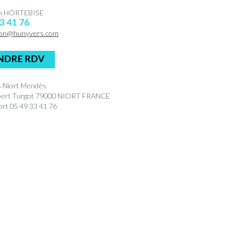
en HORTEBISE
3 41 76
on@hunyvers.com
NDRE RDV
 Niort Mendès
bert Turgot 79000 NIORT FRANCE
rt 05 49 33 41 76