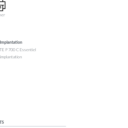
mer
Implantation
TS