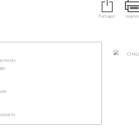
Partager
Imprim
gements
age
male
 séparés