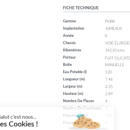
FICHE TECHNIQUE
Profilé
Gamme
JUMEAUX
Implantation
0
Année
VOIE ÉLARGIE
Chassis
34210 kms
Kilomètres
FIAT DUCATO
Porteur
MANUELLE
Boîte
120
Eau Potable (l)
7.46
Longueur (m)
2.35
Largeur (m)
2.89
Hauteur (m)
4
Nombre De Places
4
Nombre De Couchages
130
Puissance (din)
Salut c'est nous...
8
les Cookies !
Puissance (ch)