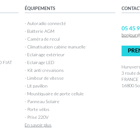
ÉQUIPEMENTS
CONTAC
- Autoradio connecté
05 45 9
- Batterie AGM
bonjour
- Caméra de recul
- Climatisation cabine manuelle
PRE
- Eclairage extérieur
 FIAT
- Eclairage LED
Hunyvers
- Kit anti crevaisons
3 route 
- Limiteur de vitesse
FRANCE
16800 So
- Lit pavillon
- Moustiquaire de porte cellule
- Panneau Solaire
- Porte vélos
- Prise 220V
En savoir plus