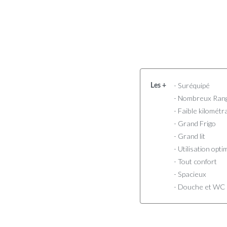
- Suréquipé
Les +
- Nombreux Ran
- Faible kilométr
- Grand Frigo
- Grand lit
- Utilisation opti
- Tout confort
- Spacieux
- Douche et WC