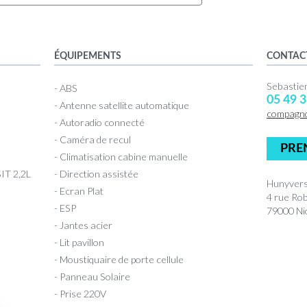
ÉQUIPEMENTS
CONTAC
Sebasti
- ABS
05 49 3
- Antenne satellite automatique
compagn
- Autoradio connecté
- Caméra de recul
PRE
- Climatisation cabine manuelle
T 2,2L
- Direction assistée
Hunyvers
- Ecran Plat
4 rue Ro
- ESP
79000 Nio
- Jantes acier
- Lit pavillon
- Moustiquaire de porte cellule
- Panneau Solaire
- Prise 220V