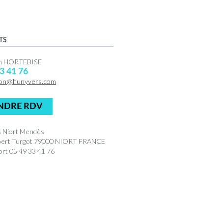
TS
en HORTEBISE
3 41 76
on@hunyvers.com
NDRE RDV
 Niort Mendès
bert Turgot 79000 NIORT FRANCE
rt 05 49 33 41 76