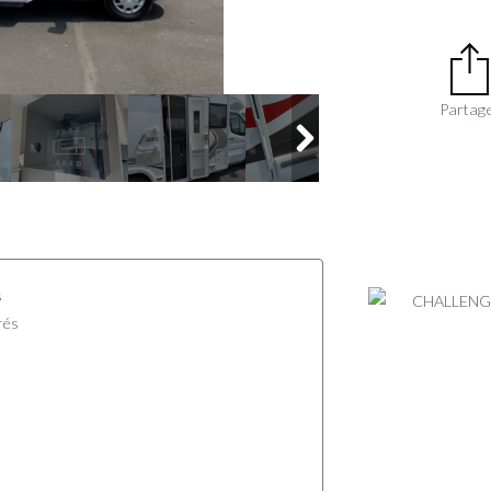
Partag
s
rés