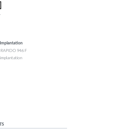
r
Implantation
TS