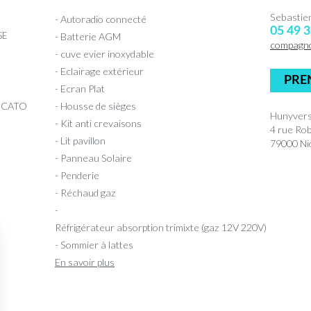
Sebasti
- Autoradio connecté
05 49 3
SE
- Batterie AGM
compagn
- cuve evier inoxydable
- Eclairage extérieur
PRE
- Ecran Plat
UCATO
- Housse de sièges
Hunyvers
- Kit anti crevaisons
4 rue Ro
- Lit pavillon
79000 Nio
- Panneau Solaire
- Penderie
- Réchaud gaz
-
Réfrigérateur absorption trimixte (gaz 12V 220V)
- Sommier à lattes
En savoir plus