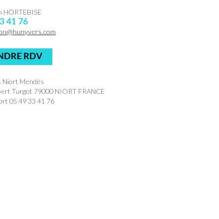
en HORTEBISE
3 41 76
on@hunyvers.com
NDRE RDV
 Niort Mendès
bert Turgot 79000 NIORT FRANCE
rt 05 49 33 41 76