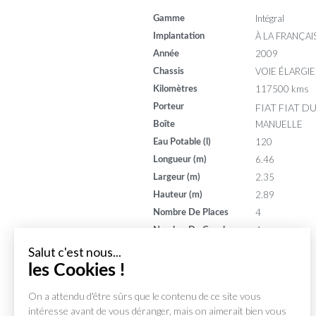
Intégral
Gamme
À LA FRANÇAI
Implantation
2009
Année
VOIE ÉLARGIE
Chassis
117500 kms
Kilomètres
FIAT FIAT D
Porteur
MANUELLE
Boîte
120
Eau Potable (l)
6.46
Longueur (m)
2.35
Largeur (m)
2.89
Hauteur (m)
4
Nombre De Places
4
Nombre De Couchages
130
Puissance (din)
Salut c'est nous...
8
Puissance (ch)
les Cookies !
On a attendu d'être sûrs que le
contenu de ce site vous intéresse avant de vous déranger, mais