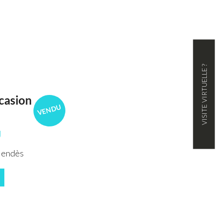
VISITE VIRTUELLE ?
casion
VENDU
U
Mendès