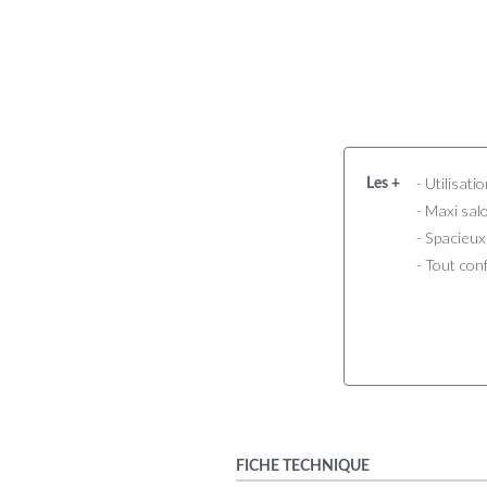
- Utilisati
Les +
- Maxi sal
- Spacieux
- Tout con
FICHE TECHNIQUE