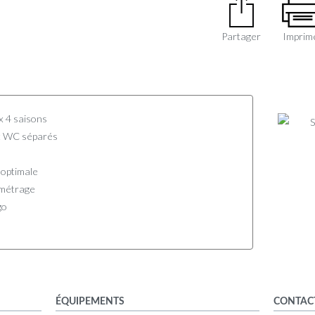
Partager
Imprim
x 4 saisons
t WC séparés
n optimale
lométrage
go
ÉQUIPEMENTS
CONTAC