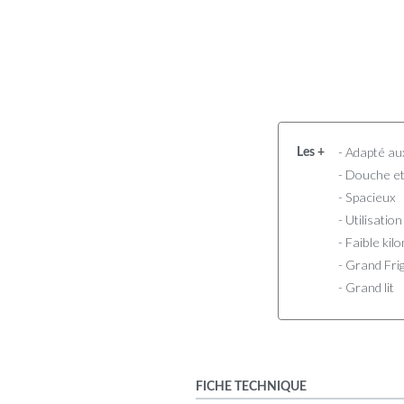
- Adapté au
Les +
- Douche e
- Spacieux
- Utilisatio
- Faible ki
- Grand Fri
- Grand lit
FICHE TECHNIQUE