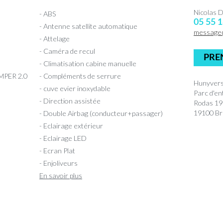
Nicolas
- ABS
05 55 1
- Antenne satellite automatique
message
- Attelage
- Caméra de recul
PRE
- Climatisation cabine manuelle
MPER 2.0
- Compléments de serrure
Hunyvers
- cuve evier inoxydable
Parc d'en
- Direction assistée
Rodas 1
19100 Bri
- Double Airbag (conducteur+passager)
- Eclairage extérieur
- Eclairage LED
- Ecran Plat
- Enjoliveurs
En savoir plus