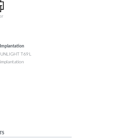
er
Implantation
TS