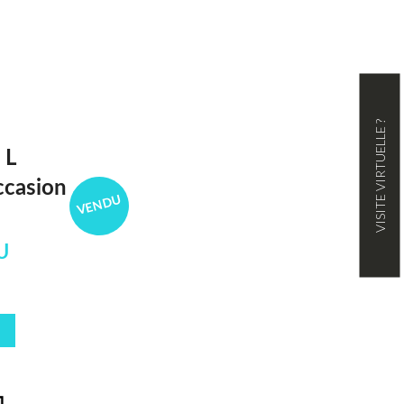
VISITE VIRTUELLE ?
 L
ccasion
VENDU
U