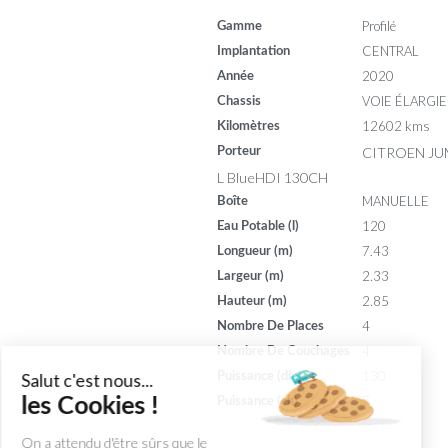
Profilé
Gamme
CENTRAL
Implantation
2020
Année
VOIE ÉLARGIE
Chassis
12602 kms
Kilomètres
CITROEN JU
Porteur
L BlueHDI 130CH
MANUELLE
Boîte
120
Eau Potable (l)
7.43
Longueur (m)
2.33
Largeur (m)
2.85
Hauteur (m)
4
Nombre De Places
4
Nombre De Couchages
130
Puissance (din)
Salut c'est nous...
7
les Cookies !
Puissance (ch)
On a attendu d'être sûrs que le