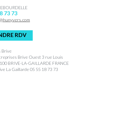
 DEBOURDELLE
8 73 73
@hunyvers.com
NDRE RDV
 Brive
treprises Brive Ouest 3 rue Louis
9100 BRIVE-LA-GAILLARDE FRANCE
ve La Gaillarde 05 55 18 73 73