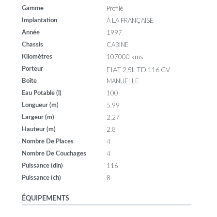
Profilé
Gamme
À LA FRANÇAISE
Implantation
1997
Année
CABINE
Chassis
107000 kms
Kilomètres
FIAT 2,5L TD 116 CV
Porteur
MANUELLE
Boîte
100
Eau Potable (l)
5.99
Longueur (m)
2.27
Largeur (m)
2.8
Hauteur (m)
4
Nombre De Places
4
Nombre De Couchages
116
Puissance (din)
8
Puissance (ch)
ÉQUIPEMENTS