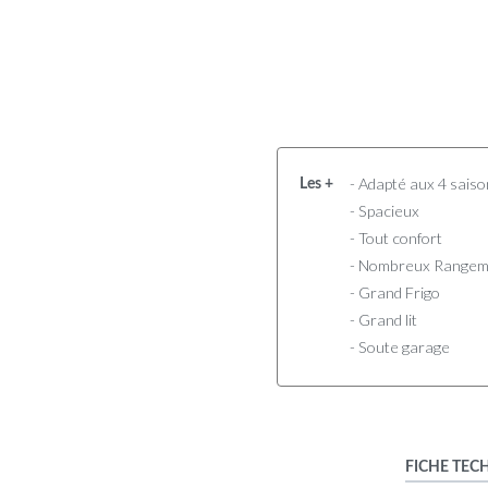
- Adapté aux 4 sais
Les +
- Spacieux
- Tout confort
- Nombreux Rangem
- Grand Frigo
- Grand lit
- Soute garage
FICHE TEC