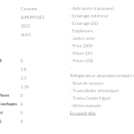
- Anti-lacets (caravane)
Caravane
- Eclairage extérieur
SUPERPOSÉS
- Eclairage LED
2022
- Enjoliveurs
ALKO
- Jantes acier
- Prise 220V
- Prises 12V
- Prises USB
0
l)
-
5.8
Réfrigérateur absorption trimixte
2.3
- Roue de secours
2.58
- Truma Boiler (électrique)
0
laces
- Truma Combi 4 (gaz)
6
Couchages
- Vérins manuels
0
En savoir plus
n)
0
)