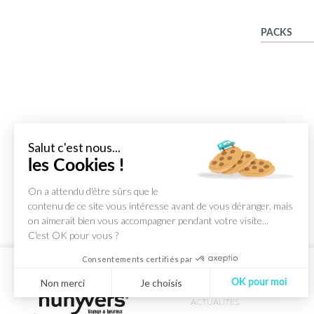
PACKS
Salut c'est nous...
les Cookies !
On a attendu d'être sûrs que le
contenu de ce site vous intéresse avant de vous déranger, mais
on aimerait bien vous accompagner pendant votre visite...
C'est OK pour vous ?
Consentements certifiés par
Non merci
Je choisis
OK pour moi
ACTUALITES
Axeptio consent
Plateforme de Gestion du Consentement : Personnalisez vos Optio