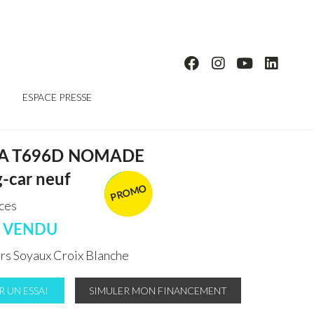
ESPACE PRESSE
A T696D NOMADE
-car neuf
PROMO
VENDU
aces
E VENDU
s Soyaux Croix Blanche
 UN ESSAI
SIMULER MON FINANCEMENT