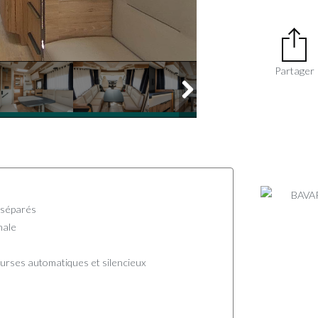
Partager
 séparés
male
courses automatiques et silencieux