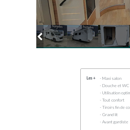
- Maxi salon
Les +
- Douche et WC
- Utilisation opti
- Tout confort
- Tiroirs fin de 
- Grand lit
- Avant gardiste