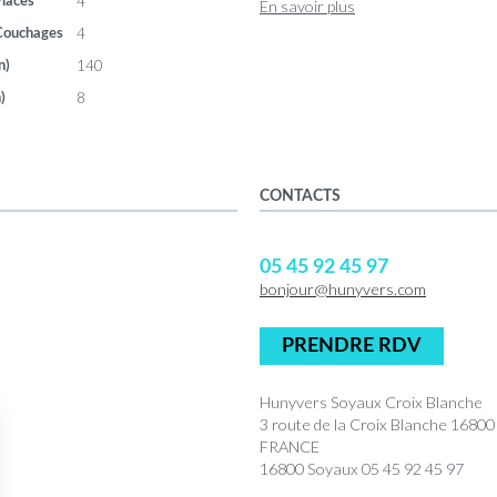
4
laces
En savoir plus
4
Couchages
140
n)
8
)
CONTACTS
05 45 92 45 97
bonjour@hunyvers.com
PRENDRE RDV
Hunyvers Soyaux Croix Blanche
3 route de la Croix Blanche 168
FRANCE
16800 Soyaux 05 45 92 45 97