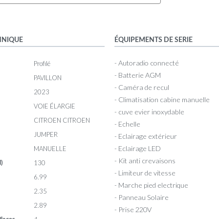
HNIQUE
ÉQUIPEMENTS DE SERIE
- Autoradio connecté
Profilé
- Batterie AGM
PAVILLON
- Caméra de recul
2023
- Climatisation cabine manuelle
VOIE ÉLARGIE
- cuve evier inoxydable
CITROEN CITROEN
- Echelle
JUMPER
- Eclairage extérieur
- Eclairage LED
MANUELLE
- Kit anti crevaisons
130
l)
- Limiteur de vitesse
6.99
- Marche pied electrique
2.35
- Panneau Solaire
2.89
- Prise 220V