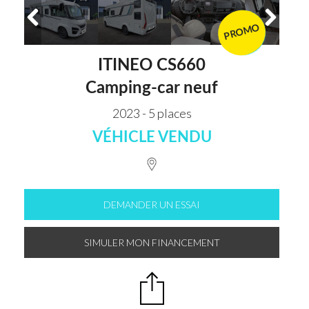
PROMO
VENDU
ITINEO CS660
Camping-car neuf
2023 - 5 places
VÉHICLE VENDU
DEMANDER UN ESSAI
SIMULER MON FINANCEMENT