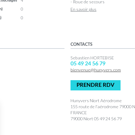
4
Couchages
- Roue de secours
0
En savoir plus
n)
0
)
CONTACTS
Sebastien HORTEBISE
05 49 24 56 79
bienvenue@hunyvers.com
PRENDRE RDV
Hunyvers Niort Aérodrome
155 route de l'aérodrome 79000
FRANCE
79000 Niort 05 49 24 56 79