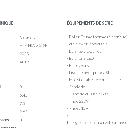
HNIQUE
ÉQUIPEMENTS DE SERIE
- Boiler Truma therme (électrique)
Caravane
- cuve evier inoxydable
À LA FRANÇAISE
- Eclairage extérieur
2023
- Eclairage LED
AUTRE
- Enjoliveurs
- Liseuse avec prise USB
- Moustiquaire de porte cellule
- Penderie
0
l)
- Piano de cuisine / Gaz
5.45
- Prise 220V
2.3
- Prises 12V
2.62
-
0
laces
Réfrigérateur conservateur absor