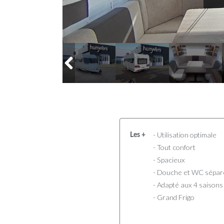
- Utilisation optimale
Les +
- Tout confort
- Spacieux
- Douche et WC sépar
- Adapté aux 4 saisons
- Grand Frigo