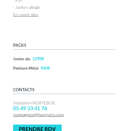
- Jantes alliage
En savoir plus
PACKS
1290€
Jantes alu
960€
Peinture Métal
CONTACTS
Sebastien HORTEBISE
05 49 33 41 76
compagnon@hunyvers.com
PRENDRE RDV