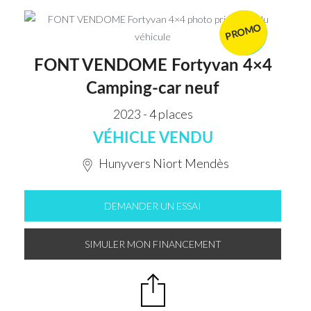
PROMO
VENDU
FONT VENDOME Fortyvan 4×4
Camping-car neuf
2023 - 4 places
VÉHICLE VENDU
Hunyvers Niort Mendès
DEMANDER UN ESSAI
SIMULER MON FINANCEMENT