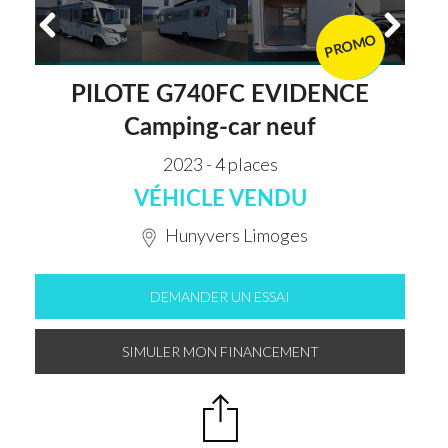
PROMO
VENDU
PILOTE G740FC EVIDENCE
Camping-car neuf
2023 - 4 places
VÉHICLE VENDU
Hunyvers Limoges
DEMANDER UN ESSAI
SIMULER MON FINANCEMENT