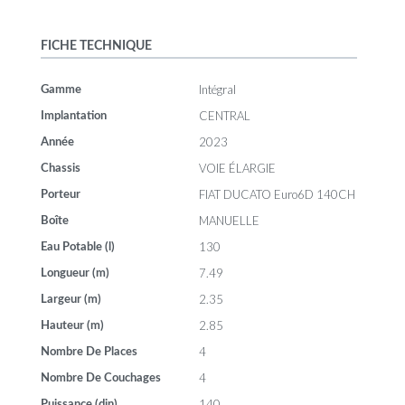
FICHE TECHNIQUE
Intégral
Gamme
CENTRAL
Implantation
2023
Année
VOIE ÉLARGIE
Chassis
FIAT DUCATO Euro6D 140CH
Porteur
MANUELLE
Boîte
130
Eau Potable (l)
7.49
Longueur (m)
2.35
Largeur (m)
2.85
Hauteur (m)
4
Nombre De Places
4
Nombre De Couchages
140
Puissance (din)