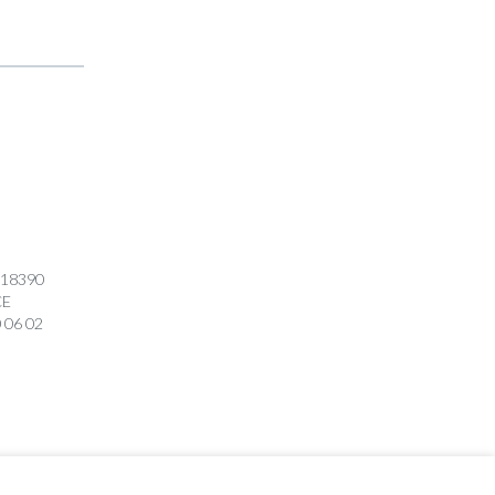
e 18390
CE
 06 02