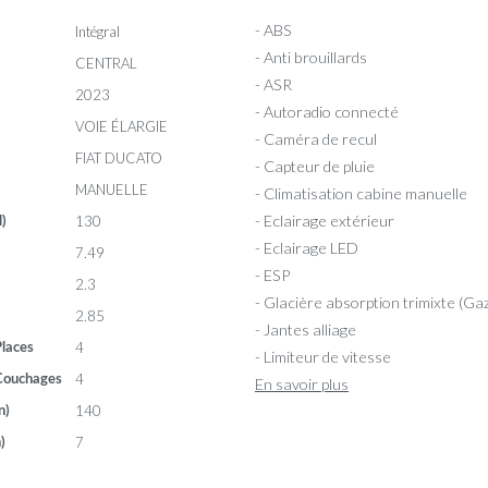
- ABS
Intégral
- Anti brouillards
CENTRAL
- ASR
2023
- Autoradio connecté
VOIE ÉLARGIE
- Caméra de recul
FIAT DUCATO
- Capteur de pluie
MANUELLE
- Climatisation cabine manuelle
- Eclairage extérieur
130
l)
- Eclairage LED
7.49
- ESP
2.3
- Glacière absorption trimixte (Ga
2.85
- Jantes alliage
4
laces
- Limiteur de vitesse
4
Couchages
En savoir plus
140
n)
7
)