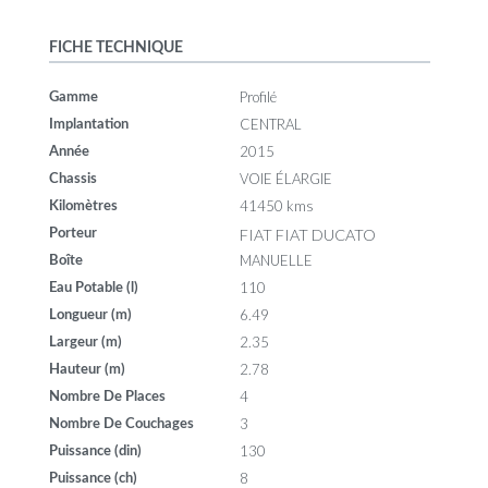
FICHE TECHNIQUE
Profilé
Gamme
CENTRAL
Implantation
2015
Année
VOIE ÉLARGIE
Chassis
41450 kms
Kilomètres
FIAT FIAT DUCATO
Porteur
MANUELLE
Boîte
110
Eau Potable (l)
6.49
Longueur (m)
2.35
Largeur (m)
2.78
Hauteur (m)
4
Nombre De Places
3
Nombre De Couchages
130
Puissance (din)
8
Puissance (ch)