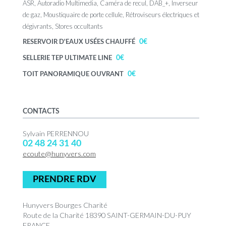
ASR, Autoradio Multimedia, Caméra de recul, DAB_+, Inverseur
de gaz, Moustiquaire de porte cellule, Rétroviseurs électriques et
dégivrants, Stores occultants
0€
RESERVOIR D'EAUX USÉES CHAUFFÉ
0€
SELLERIE TEP ULTIMATE LINE
0€
TOIT PANORAMIQUE OUVRANT
CONTACTS
Sylvain PERRENNOU
02 48 24 31 40
ecoute@hunyvers.com
PRENDRE RDV
Hunyvers Bourges Charité
Route de la Charité 18390 SAINT-GERMAIN-DU-PUY
FRANCE