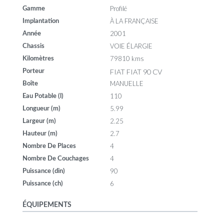
Profilé
Gamme
À LA FRANÇAISE
Implantation
2001
Année
VOIE ÉLARGIE
Chassis
79810 kms
Kilomètres
FIAT FIAT 90 CV
Porteur
MANUELLE
Boîte
110
Eau Potable (l)
5.99
Longueur (m)
2.25
Largeur (m)
2.7
Hauteur (m)
4
Nombre De Places
4
Nombre De Couchages
90
Puissance (din)
6
Puissance (ch)
ÉQUIPEMENTS