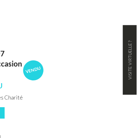
VISITE VIRTUELLE ?
7
ccasion
VENDU
U
s Charité