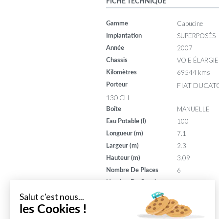
FICHE TECHNIQUE
Capucine
Gamme
SUPERPOSÉS
Implantation
2007
Année
VOIE ÉLARGIE
Chassis
69544 kms
Kilomètres
FIAT DUCATO
Porteur
130 CH
MANUELLE
Boîte
100
Eau Potable (l)
7.1
Longueur (m)
2.3
Largeur (m)
3.09
Hauteur (m)
6
Nombre De Places
7
Nombre De Couchages
130
Puissance (din)
Salut c'est nous...
8
les Cookies !
Puissance (ch)