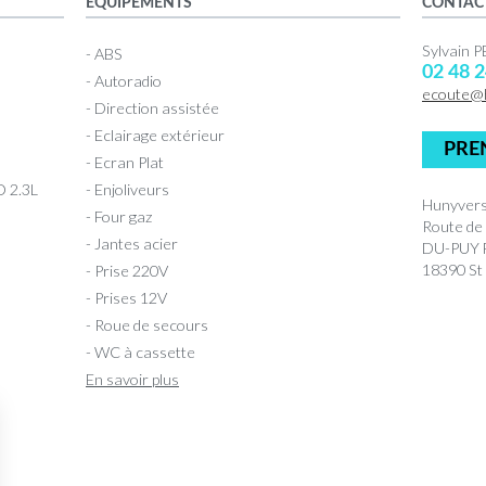
ÉQUIPEMENTS
CONTAC
Sylvain
- ABS
02 48 2
- Autoradio
ecoute@
- Direction assistée
- Eclairage extérieur
PRE
- Ecran Plat
 2.3L
- Enjoliveurs
Hunyvers
- Four gaz
Route de
- Jantes acier
DU-PUY
18390 St
- Prise 220V
- Prises 12V
- Roue de secours
- WC à cassette
En savoir plus