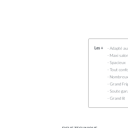
- Adapté au
Les +
- Maxi salo
- Spacieux
- Tout conf
- Nombreu
- Grand Fri
- Soute ga
- Grand lit