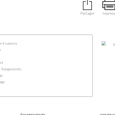
Partager
Imprim
x 4 saisons
n
ort
x Rangements
go
rage