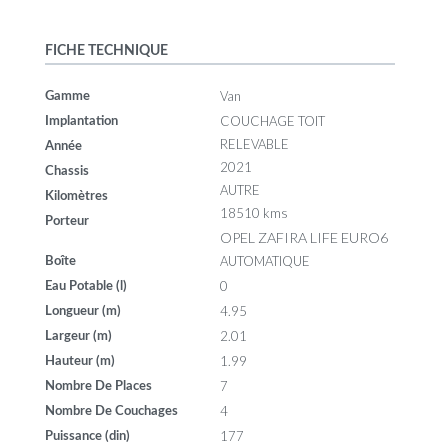
FICHE TECHNIQUE
Van
Gamme
COUCHAGE TOIT
Implantation
RELEVABLE
Année
2021
Chassis
AUTRE
Kilomètres
18510 kms
Porteur
OPEL ZAFIRA LIFE EURO6
AUTOMATIQUE
Boîte
0
Eau Potable (l)
4.95
Longueur (m)
2.01
Largeur (m)
1.99
Hauteur (m)
7
Nombre De Places
4
Nombre De Couchages
177
Puissance (din)