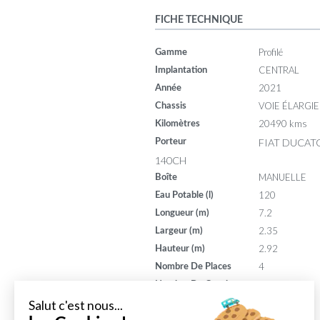
FICHE TECHNIQUE
Profilé
Gamme
CENTRAL
Implantation
2021
Année
VOIE ÉLARGIE
Chassis
20490 kms
Kilomètres
FIAT DUCATO
Porteur
140CH
MANUELLE
Boîte
120
Eau Potable (l)
7.2
Longueur (m)
2.35
Largeur (m)
2.92
Hauteur (m)
4
Nombre De Places
4
Nombre De Couchages
140
Puissance (din)
Salut c'est nous...
8