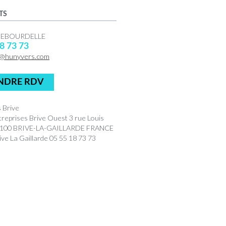
TS
 DEBOURDELLE
8 73 73
@hunyvers.com
NDRE RDV
 Brive
treprises Brive Ouest 3 rue Louis
9100 BRIVE-LA-GAILLARDE FRANCE
ve La Gaillarde 05 55 18 73 73