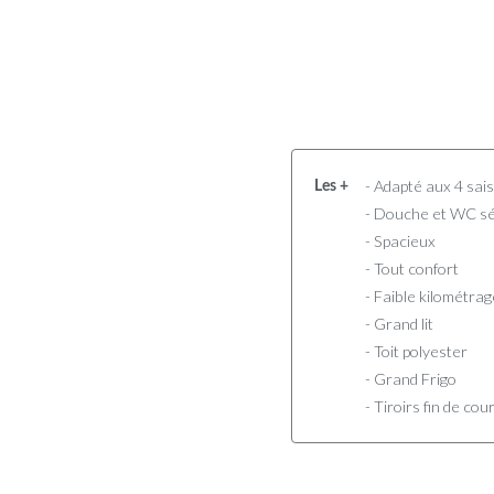
- Adapté aux 4 sai
Les +
- Douche et WC s
- Spacieux
- Tout confort
- Faible kilométrag
- Grand lit
- Toit polyester
- Grand Frigo
- Tiroirs fin de co