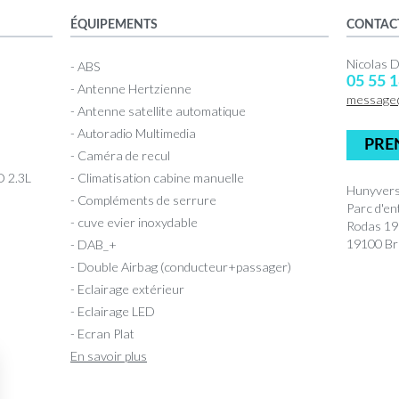
ÉQUIPEMENTS
CONTAC
Nicolas
- ABS
05 55 1
- Antenne Hertzienne
message
- Antenne satellite automatique
- Autoradio Multimedia
PRE
- Caméra de recul
 2.3L
- Climatisation cabine manuelle
Hunyvers
- Compléments de serrure
Parc d'en
- cuve evier inoxydable
Rodas 1
19100 Bri
- DAB_+
- Double Airbag (conducteur+passager)
- Eclairage extérieur
- Eclairage LED
- Ecran Plat
En savoir plus