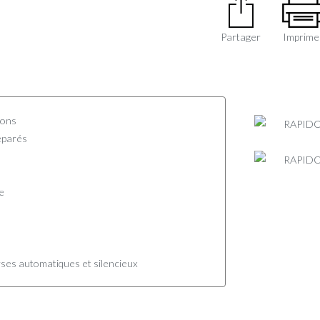
Partager
Imprime
sons
éparés
e
urses automatiques et silencieux