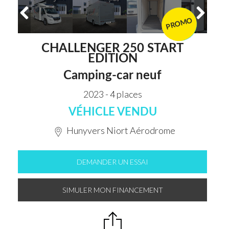
PROMO
VENDU
CHALLENGER 250 START
EDITION
Camping-car neuf
2023 - 4 places
VÉHICLE VENDU
Hunyvers Niort Aérodrome
DEMANDER UN ESSAI
SIMULER MON FINANCEMENT