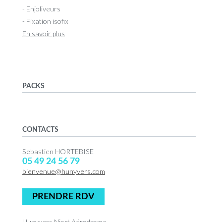
- Enjoliveurs
- Fixation isofix
En savoir plus
PACKS
CONTACTS
Sebastien HORTEBISE
05 49 24 56 79
bienvenue@hunyvers.com
PRENDRE RDV
Hunyvers Niort Aérodrome