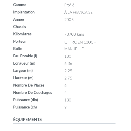
Profilé
Gamme
À LA FRANÇAISE
Implantation
2005
Année
Chassis
73700 kms
Kilomètres
CITROEN 130CH
Porteur
MANUELLE
Boîte
130
Eau Potable (l)
6.36
Longueur (m)
2.25
Largeur (m)
2.75
Hauteur (m)
6
Nombre De Places
4
Nombre De Couchages
130
Puissance (din)
9
Puissance (ch)
ÉQUIPEMENTS