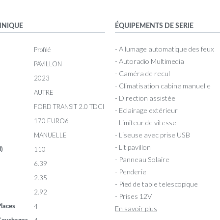
HNIQUE
ÉQUIPEMENTS DE SERIE
- Allumage automatique des feux
Profilé
- Autoradio Multimedia
PAVILLON
- Caméra de recul
2023
- Climatisation cabine manuelle
AUTRE
- Direction assistée
FORD TRANSIT 2.0 TDCI
- Eclairage extérieur
170 EURO6
- Limiteur de vitesse
- Liseuse avec prise USB
MANUELLE
- Lit pavillon
110
l)
- Panneau Solaire
6.39
- Penderie
2.35
- Pied de table telescopique
2.92
- Prises 12V
4
laces
En savoir plus