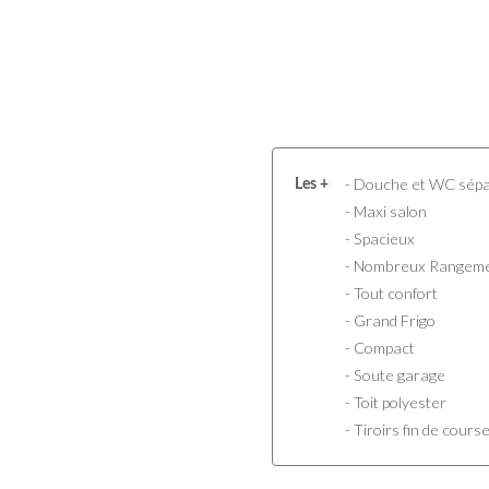
- Douche et WC sép
Les +
- Maxi salon
- Spacieux
- Nombreux Rangem
- Tout confort
- Grand Frigo
- Compact
- Soute garage
- Toit polyester
- Tiroirs fin de cour