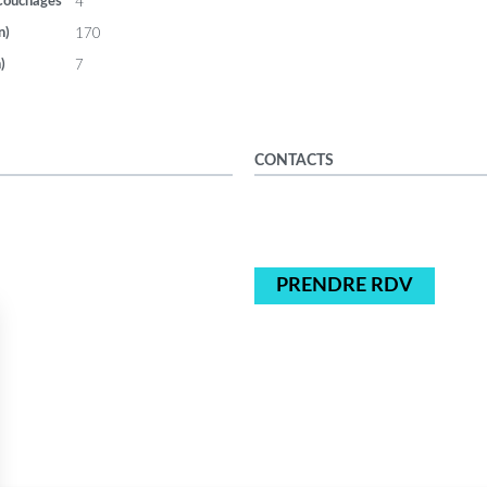
4
Couchages
170
n)
7
)
CONTACTS
PRENDRE RDV