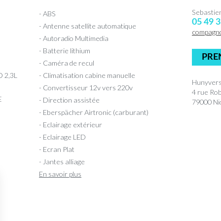
Sebasti
- ABS
05 49 3
- Antenne satellite automatique
compagn
- Autoradio Multimedia
- Batterie lithium
PRE
- Caméra de recul
 2,3L
- Climatisation cabine manuelle
Hunyvers
- Convertisseur 12v vers 220v
4 rue Ro
E
- Direction assistée
79000 Nio
- Eberspächer Airtronic (carburant)
- Eclairage extérieur
- Eclairage LED
- Ecran Plat
- Jantes alliage
En savoir plus