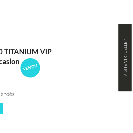
VISITE VIRTUELLE ?
 TITANIUM VIP
casion
VENDU
U
Mendès