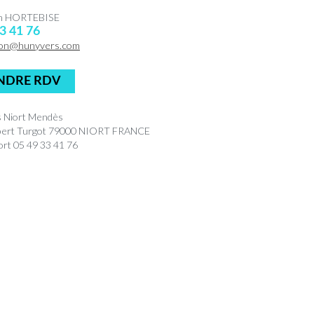
en HORTEBISE
3 41 76
on@hunyvers.com
NDRE RDV
 Niort Mendès
bert Turgot 79000 NIORT FRANCE
rt 05 49 33 41 76