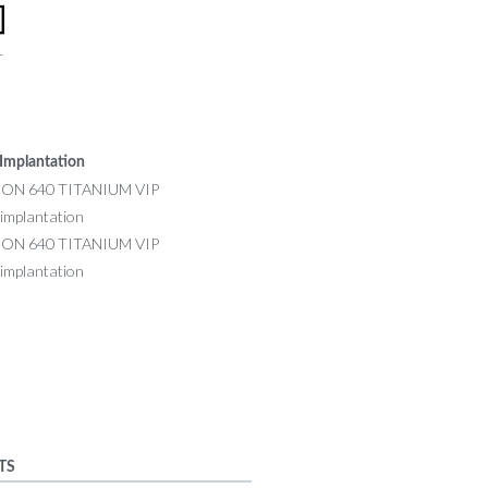
r
Implantation
TS