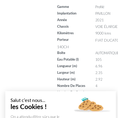
Profilé
Gamme
PAVILLON
Implantation
2021
Année
VOIE ÉLARGIE
Chassis
9000 kms
Kilomètres
FIAT DUCATO
Porteur
140CH
AUTOMATIQU
Boîte
105
Eau Potable (l)
6.96
Longueur (m)
2.35
Largeur (m)
2.92
Hauteur (m)
4
Nombre De Places
4
Nombre De Couchages
140
Puissance (din)
Salut c'est nous...
8
les Cookies !
Puissance (ch)
On a attendu d'être sûrs que le