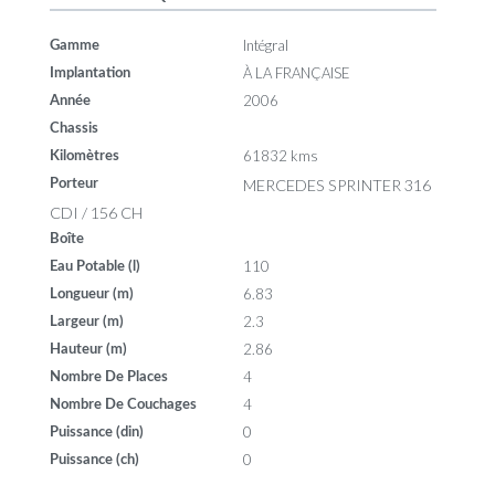
Intégral
Gamme
À LA FRANÇAISE
Implantation
2006
Année
Chassis
61832 kms
Kilomètres
MERCEDES SPRINTER 316
Porteur
CDI / 156 CH
Boîte
110
Eau Potable (l)
6.83
Longueur (m)
2.3
Largeur (m)
2.86
Hauteur (m)
4
Nombre De Places
4
Nombre De Couchages
0
Puissance (din)
0
Puissance (ch)