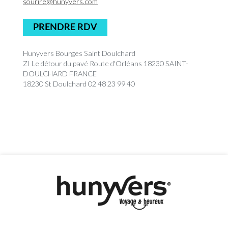
sourire@hunyvers.com
PRENDRE RDV
Hunyvers Bourges Saint Doulchard
ZI Le détour du pavé Route d'Orléans 18230 SAINT-
DOULCHARD FRANCE
18230 St Doulchard 02 48 23 99 40