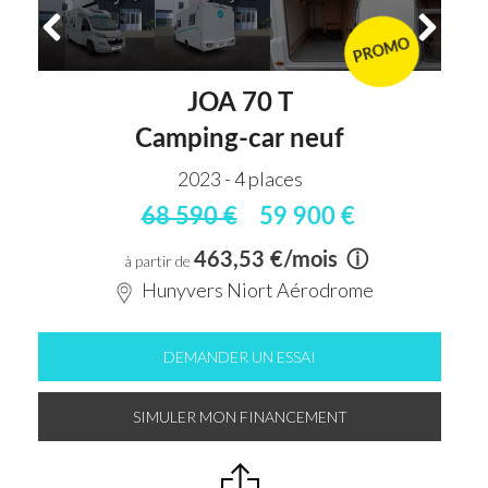
PROMO
JOA 70 T
Camping-car neuf
2023 - 4 places
68 590 €
59 900 €
463,53 €/mois
ⓘ
à partir de
Hunyvers Niort Aérodrome
DEMANDER UN ESSAI
SIMULER MON FINANCEMENT