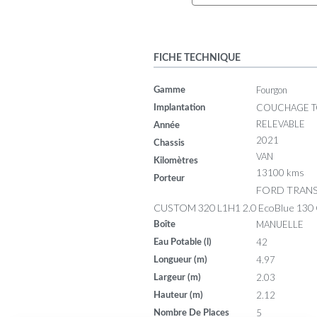
FICHE TECHNIQUE
Fourgon
Gamme
COUCHAGE T
Implantation
RELEVABLE
Année
2021
Chassis
VAN
Kilomètres
13100 kms
Porteur
FORD TRANS
CUSTOM 320 L1H1 2.0 EcoBlue 130
MANUELLE
Boîte
42
Eau Potable (l)
4.97
Longueur (m)
2.03
Largeur (m)
2.12
Hauteur (m)
5
Nombre De Places