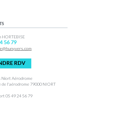
TS
en HORTEBISE
4 56 79
ue@hunyvers.com
NDRE RDV
 Niort Aérodrome
e de l'aérodrome 79000 NIORT
rt 05 49 24 56 79