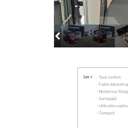
- Tout confort
Les +
- Faible kilométr
- Nombreux Ran
- Suréquipé
- Utilisation optim
- Compact