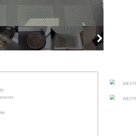
age
gements
ale