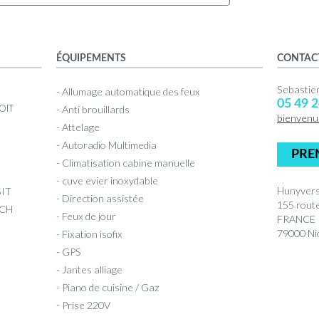
ÉQUIPEMENTS
CONTAC
Sebasti
- Allumage automatique des feux
05 49 2
OIT
- Anti brouillards
bienven
- Attelage
- Autoradio Multimedia
PRE
- Climatisation cabine manuelle
- cuve evier inoxydable
Hunyvers
IT
- Direction assistée
155 rout
 CH
- Feux de jour
FRANCE
79000 Nio
- Fixation isofix
- GPS
- Jantes alliage
- Piano de cuisine / Gaz
- Prise 220V