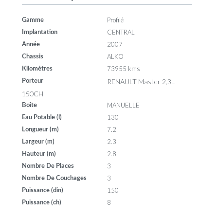
Profilé
Gamme
CENTRAL
Implantation
2007
Année
ALKO
Chassis
73955 kms
Kilomètres
RENAULT Master 2,3L
Porteur
150CH
MANUELLE
Boîte
130
Eau Potable (l)
7.2
Longueur (m)
2.3
Largeur (m)
2.8
Hauteur (m)
3
Nombre De Places
3
Nombre De Couchages
150
Puissance (din)
8
Puissance (ch)