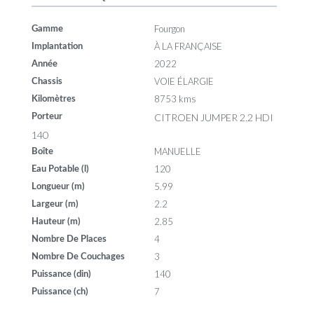
Fourgon
Gamme
À LA FRANÇAISE
Implantation
2022
Année
VOIE ÉLARGIE
Chassis
8753 kms
Kilomètres
CITROEN JUMPER 2.2 HDI
Porteur
140
MANUELLE
Boîte
120
Eau Potable (l)
5.99
Longueur (m)
2.2
Largeur (m)
2.85
Hauteur (m)
4
Nombre De Places
3
Nombre De Couchages
140
Puissance (din)
7
Puissance (ch)