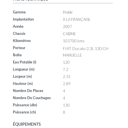
Profilé
Gamme
À LA FRANÇAISE
Implantation
2007
Année
CABINE
Chassis
103700 kms
Kilomètres
FIAT Ducato 2.3L 130 CH
Porteur
MANUELLE
Boîte
120
Eau Potable (l)
7.2
Longueur (m)
2.35
Largeur (m)
2.89
Hauteur (m)
4
Nombre De Places
4
Nombre De Couchages
130
Puissance (din)
8
Puissance (ch)
ÉQUIPEMENTS