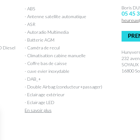
Boris D
- ABS
05 45 3
- Antenne satellite automatique
heureux
- ASR
- Autoradio Multimedia
PRE
- Batterie AGM
 Diesel
- Caméra de recul
Hunyvers
- Climatisation cabine manuelle
232 aven
- Coffre bas de caisse
SOYAUX
16800 So
- cuve evier inoxydable
- DAB_+
- Double Airbag (conducteur+passager)
- Eclairage extérieur
- Eclairage LED
En savoir plus