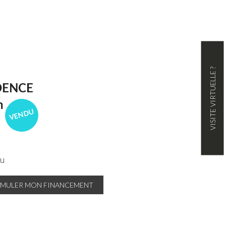
VISITE VIRTUELLE ?
DENCE
n
VENDU
au
IMULER MON FINANCEMENT