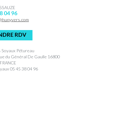
USSAUZE
8 04 96
@hunyvers.com
NDRE RDV
 Soyaux Pétureau
ue du Général De Gaulle 16800
 FRANCE
yaux 05 45 38 04 96