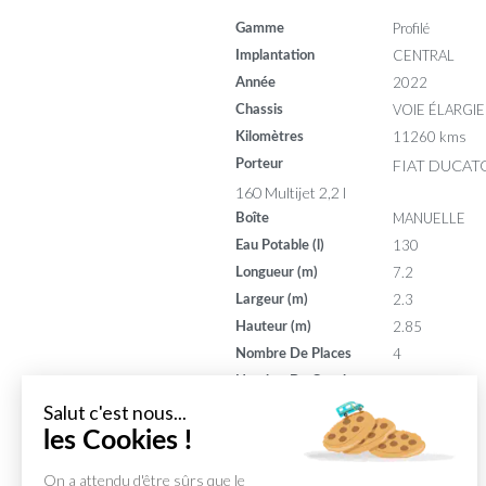
Profilé
Gamme
CENTRAL
Implantation
2022
Année
VOIE ÉLARGIE
Chassis
11260 kms
Kilomètres
FIAT DUCATO
Porteur
160 Multijet 2,2 l
MANUELLE
Boîte
130
Eau Potable (l)
7.2
Longueur (m)
2.3
Largeur (m)
2.85
Hauteur (m)
4
Nombre De Places
4
Nombre De Couchages
160
Puissance (din)
Salut c'est nous...
7
les Cookies !
Puissance (ch)
On a attendu d'être sûrs que le