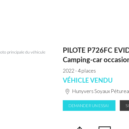
PILOTE P726FC EVI
Camping-car occasio
2022 - 4 places
VÉHICLE VENDU
Hunyvers Soyaux Péture
DEMANDER UN ESSAI
S