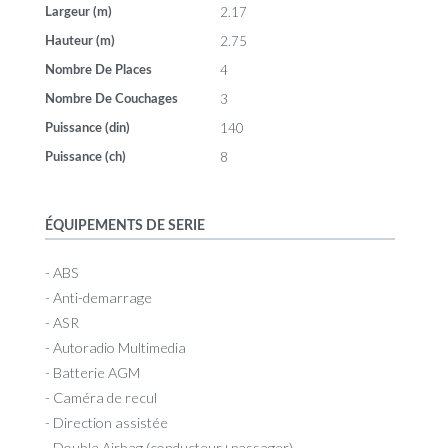
2.17
Largeur (m)
2.75
Hauteur (m)
4
Nombre De Places
3
Nombre De Couchages
140
Puissance (din)
8
Puissance (ch)
ÉQUIPEMENTS DE SERIE
- ABS
- Anti-demarrage
- ASR
- Autoradio Multimedia
- Batterie AGM
- Caméra de recul
- Direction assistée
- Double Airbag (conducteur+passager)