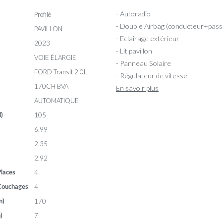
- Autoradio
Profilé
- Double Airbag (conducteur+pas
PAVILLON
- Eclairage extérieur
2023
- Lit pavillon
VOIE ÉLARGIE
- Panneau Solaire
FORD Transit 2,0L
- Régulateur de vitesse
170CH BVA
En savoir plus
AUTOMATIQUE
105
l)
6.99
2.35
2.92
4
laces
4
Couchages
170
n)
7
)